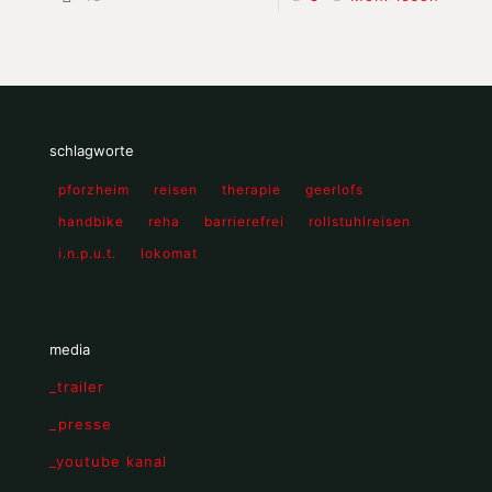
schlagworte
pforzheim
reisen
therapie
geerlofs
handbike
reha
barrierefrei
rollstuhlreisen
i.n.p.u.t.
lokomat
media
_trailer
_presse
_youtube kanal