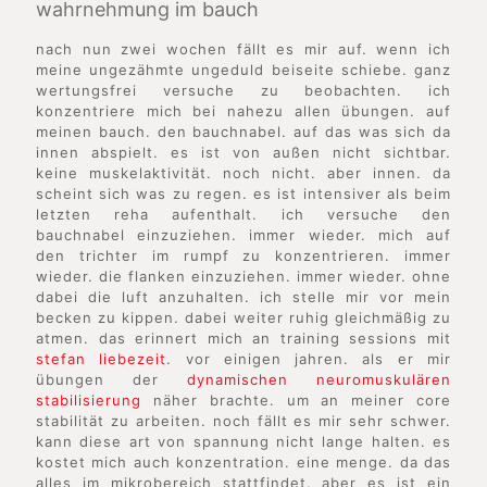
wahrnehmung im bauch
nach nun zwei wochen fällt es mir auf. wenn ich
meine ungezähmte ungeduld beiseite schiebe. ganz
wertungsfrei versuche zu beobachten. ich
konzentriere mich bei nahezu allen übungen. auf
meinen bauch. den bauchnabel. auf das was sich da
innen abspielt. es ist von außen nicht sichtbar.
keine muskelaktivität. noch nicht. aber innen. da
scheint sich was zu regen. es ist intensiver als beim
letzten reha aufenthalt. ich versuche den
bauchnabel einzuziehen. immer wieder. mich auf
den trichter im rumpf zu konzentrieren. immer
wieder. die flanken einzuziehen. immer wieder. ohne
dabei die luft anzuhalten. ich stelle mir vor mein
becken zu kippen. dabei weiter ruhig gleichmäßig zu
atmen. das erinnert mich an training sessions mit
stefan liebezeit
. vor einigen jahren. als er mir
übungen der
dynamischen neuromuskulären
stabilisierung
näher brachte. um an meiner core
stabilität zu arbeiten. noch fällt es mir sehr schwer.
kann diese art von spannung nicht lange halten. es
kostet mich auch konzentration. eine menge. da das
alles im mikrobereich stattfindet. aber es ist ein