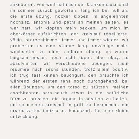
anknüpfen. wie weit hat mich der krankenhausmonat
im sommer zurück geworfen. fang ich bei null an.
die erste übung. hocker kippen im angelehnten
hochsitz. antonia und petra an meinen seiten. es
war hart. wir kippten mein becken. um mich im
oberkörper aufzurichten. der kreislauf rebellierte.
völlig. sternenhimmel. immer und immer wieder. wir
probierten es eine stunde lang. unzählige male.
wechselten zu einer anderen übung. es wurde
langsam besser. noch nicht super. aber okey. so
absolvierten wir verschiedene übungen. mein
resumee nach sechs stunden. trotz allem positiv.
ich trug fast keinen bauchgurt. den brauchte ich
während der ersten reha noch durchgehend. bei
allen übungen. um den torso zu stützen. meinen
exorbitanten para-bauch etwas in die natürliche
form zu pressen. die organe in position zu halten.
um so meinen kreislauf in griff zu bekommen. ein
erstes zartes indiz also. hauchzart. für eine kleine
entwicklung.