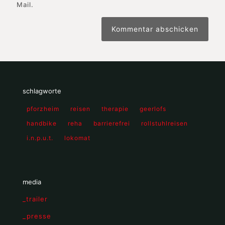
Mail.
schlagworte
pforzheim
reisen
therapie
geerlofs
handbike
reha
barrierefrei
rollstuhlreisen
i.n.p.u.t.
lokomat
media
_trailer
_presse