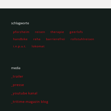
schlagworte
pforzheim
reisen
therapie
geerlofs
handbike
reha
barrierefrei
rollstuhlreisen
i.n.p.u.t.
lokomat
media
_trailer
_presse
_youtube kanal
_tritime-magazin blog