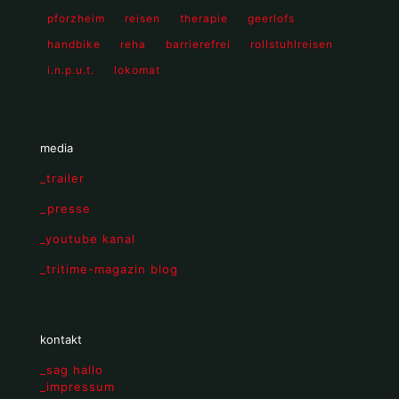
pforzheim
reisen
therapie
geerlofs
handbike
reha
barrierefrei
rollstuhlreisen
i.n.p.u.t.
lokomat
media
_trailer
_presse
_youtube kanal
_tritime-magazin blog
kontakt
_sag hallo
_impressum