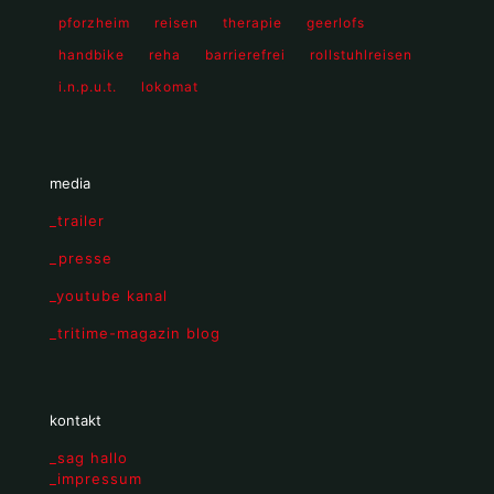
pforzheim
reisen
therapie
geerlofs
handbike
reha
barrierefrei
rollstuhlreisen
i.n.p.u.t.
lokomat
media
_trailer
_presse
_youtube kanal
_tritime-magazin blog
kontakt
_sag hallo
_impressum