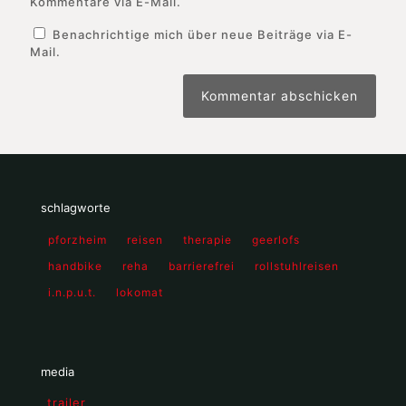
Kommentare via E-Mail.
Benachrichtige mich über neue Beiträge via E-
Mail.
schlagworte
pforzheim
reisen
therapie
geerlofs
handbike
reha
barrierefrei
rollstuhlreisen
i.n.p.u.t.
lokomat
media
_trailer