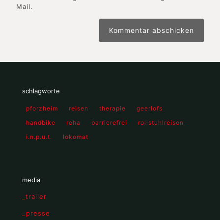
Mail.
schlagworte
pforzheim
reisen
therapie
geerlofs
handbike
reha
barrierefrei
rollstuhlreisen
i.n.p.u.t.
lokomat
media
_trailer
_presse