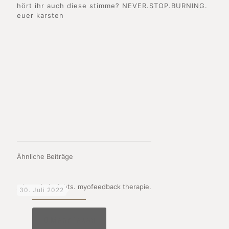
hört ihr auch diese stimme? NEVER.STOP.BURNING.
euer karsten
Ähnliche Beiträge
_therapie insights. myofeedback therapie.
30. Juli 2022
Mehr lesen