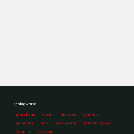
schlagworte
pforzheim
reisen
therapie
geerlofs
handbike
reha
barrierefrei
rollstuhlreisen
i.n.p.u.t.
lokomat