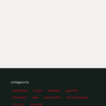
schlagworte
pforzheim
reisen
therapie
geerlofs
handbike
reha
barrierefrei
rollstuhlreisen
i.n.p.u.t.
lokomat