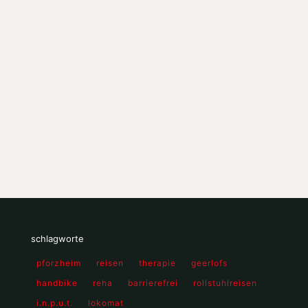
schlagworte
pforzheim
reisen
therapie
geerlofs
handbike
reha
barrierefrei
rollstuhlreisen
i.n.p.u.t.
lokomat