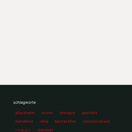
schlagworte
pforzheim
reisen
therapie
geerlofs
handbike
reha
barrierefrei
rollstuhlreisen
i.n.p.u.t.
lokomat