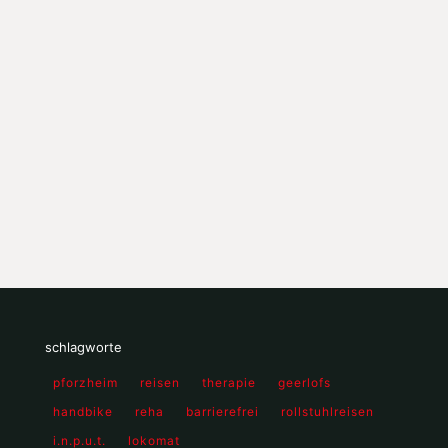
schlagworte
pforzheim
reisen
therapie
geerlofs
handbike
reha
barrierefrei
rollstuhlreisen
i.n.p.u.t.
lokomat