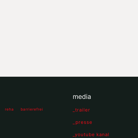
media
reha
barrierefrei
_trailer
_presse
_youtube kanal