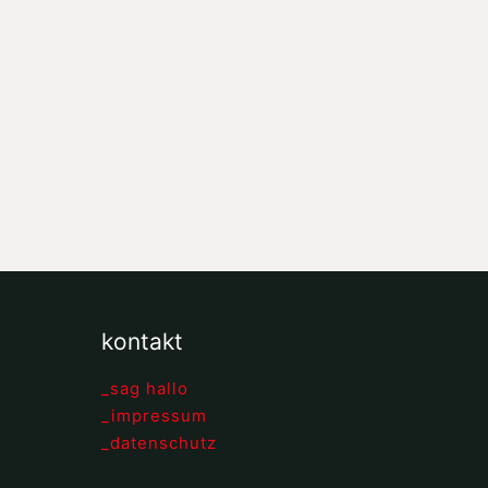
kontakt
_sag hallo
_impressum
_datenschutz