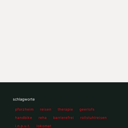
schlagworte
pforzheim
reisen
therapie
geerlofs
handbike
reha
barrierefrei
rollstuhlreisen
i.n.p.u.t.
lokomat