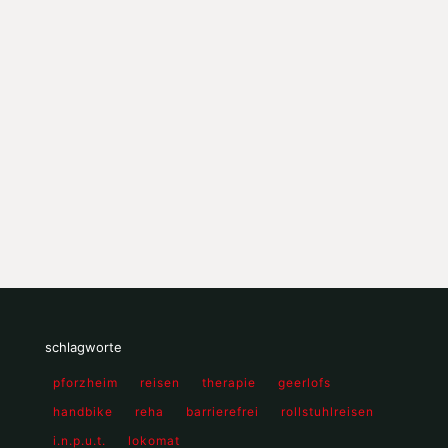
schlagworte
pforzheim
reisen
therapie
geerlofs
handbike
reha
barrierefrei
rollstuhlreisen
i.n.p.u.t.
lokomat