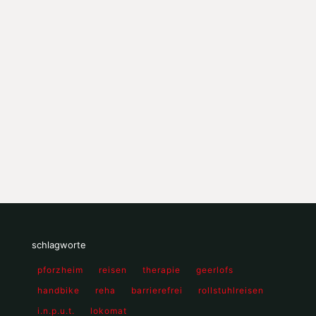
schlagworte
pforzheim
reisen
therapie
geerlofs
handbike
reha
barrierefrei
rollstuhlreisen
i.n.p.u.t.
lokomat