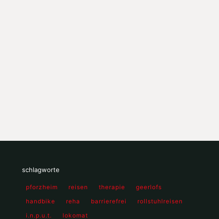
schlagworte
pforzheim
reisen
therapie
geerlofs
handbike
reha
barrierefrei
rollstuhlreisen
i.n.p.u.t.
lokomat